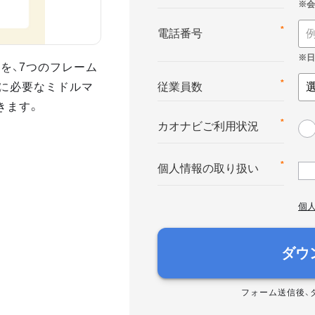
*
電話番号
を、7つのフレーム
に必要なミドルマ
*
従業員数
きます。
*
カオナビご利用状況
*
個人情報の取り扱い
個
ダウ
フォーム送信後、