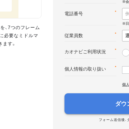
*
電話番号
を、7つのフレーム
に必要なミドルマ
*
従業員数
きます。
*
カオナビご利用状況
*
個人情報の取り扱い
個
ダウ
フォーム送信後、