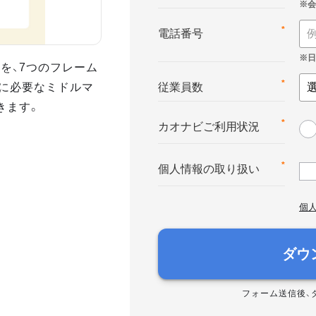
*
電話番号
を、7つのフレーム
に必要なミドルマ
*
従業員数
きます。
*
カオナビご利用状況
*
個人情報の取り扱い
個
ダウ
フォーム送信後、