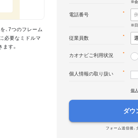
*
電話番号
を、7つのフレーム
に必要なミドルマ
*
従業員数
きます。
*
カオナビご利用状況
*
個人情報の取り扱い
個
ダウ
フォーム送信後、