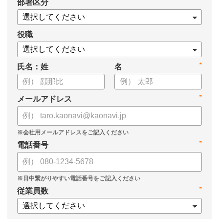
*
部署区分
・もっと効果的に運用する3つのポイント
・目標管理制度がうまくいかない4つの理由
についてまとめましたので、ぜひお役立てください。
役職
*
氏名：姓
名
*
メールアドレス
*
電話番号
*
従業員数