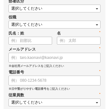
*
部署区分
・もっと効果的に運用する3つのポイント
・目標管理制度がうまくいかない4つの理由
についてまとめましたので、ぜひお役立てください。
役職
*
氏名：姓
名
*
メールアドレス
*
電話番号
*
従業員数