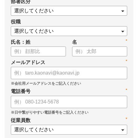
*
部署区分
・もっと効果的に運用する3つのポイント
・目標管理制度がうまくいかない4つの理由
についてまとめましたので、ぜひお役立てください。
役職
*
氏名：姓
名
*
メールアドレス
*
電話番号
*
従業員数