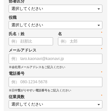
*
部署区分
・もっと効果的に運用する3つのポイント
・目標管理制度がうまくいかない4つの理由
についてまとめましたので、ぜひお役立てください。
役職
*
氏名：姓
名
*
メールアドレス
*
電話番号
*
従業員数