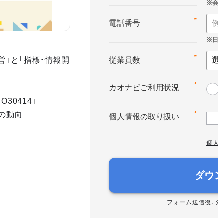
*
電話番号
営」と「指標・情報開
*
従業員数
*
カオナビご利用状況
30414」
の動向
*
個人情報の取り扱い
個
ダウ
フォーム送信後、