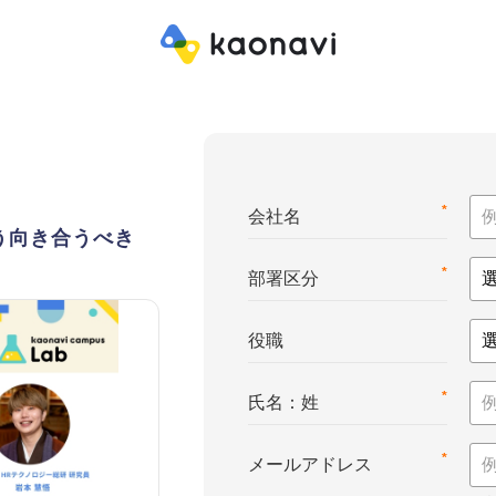
*
会社名
う向き合うべき
*
部署区分
役職
*
氏名：姓
*
メールアドレス