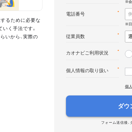
*
電話番号
達成するために必要な
ていく手法です。
さらいから、実際の
*
従業員数
*
カオナビご利用状況
*
個人情報の取り扱い
個
ダウ
フォーム送信後、