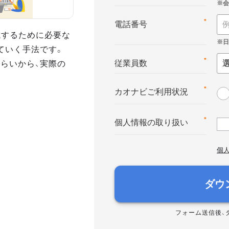
*
電話番号
達成するために必要な
ていく手法です。
さらいから、実際の
*
従業員数
*
カオナビご利用状況
*
個人情報の取り扱い
個
ダウ
フォーム送信後、