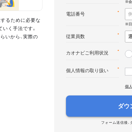
*
電話番号
達成するために必要な
ていく手法です。
さらいから、実際の
*
従業員数
*
カオナビご利用状況
*
個人情報の取り扱い
個
ダウ
フォーム送信後、