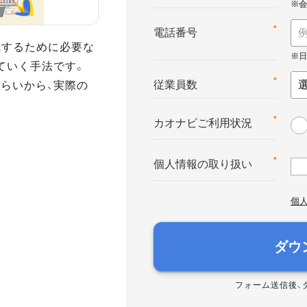
*
電話番号
達成するために必要な
ていく手法です。
さらいから、実際の
*
従業員数
*
カオナビご利用状況
*
個人情報の取り扱い
個
ダウ
フォーム送信後、