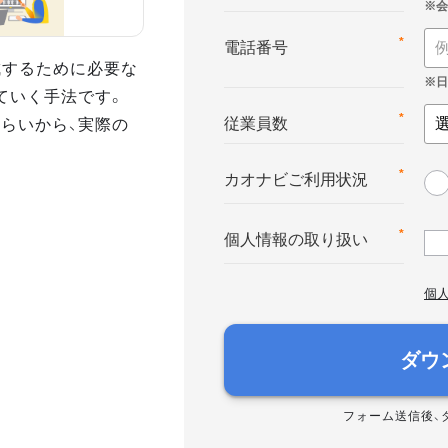
*
電話番号
達成するために必要な
ていく手法です。
さらいから、実際の
*
従業員数
*
カオナビご利用状況
*
個人情報の取り扱い
個
ダウ
フォーム送信後、