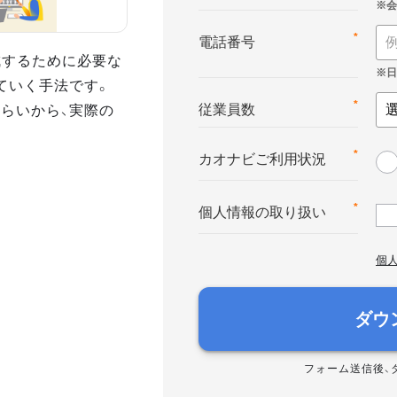
*
電話番号
達成するために必要な
ていく手法です。
さらいから、実際の
*
従業員数
*
カオナビご利用状況
*
個人情報の取り扱い
個
ダウ
フォーム送信後、