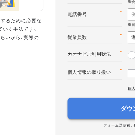
*
電話番号
達成するために必要な
ていく手法です。
さらいから、実際の
*
従業員数
*
カオナビご利用状況
*
個人情報の取り扱い
個
ダウ
フォーム送信後、