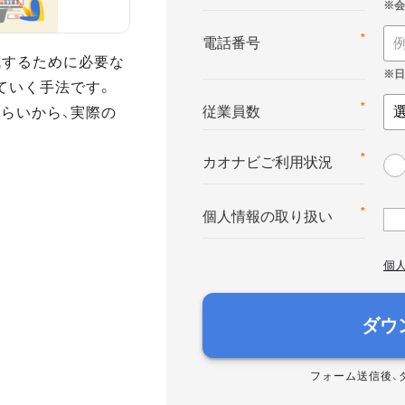
*
電話番号
達成するために必要な
ていく手法です。
さらいから、実際の
*
従業員数
*
カオナビご利用状況
*
個人情報の取り扱い
個
ダウ
フォーム送信後、