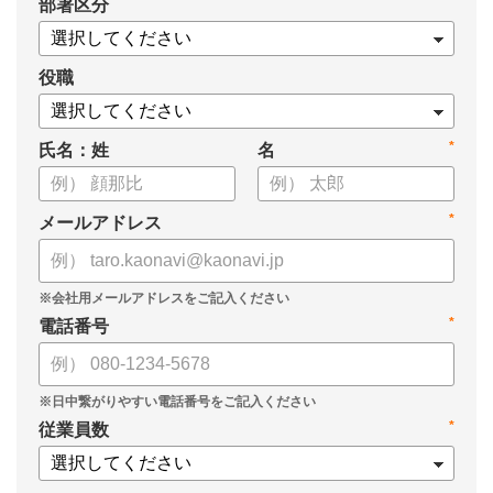
*
部署区分
【資料の内容】
・経営戦略が「絵に描いた餅」になる3つの理由
・人材の見える化や評価制度連動など、実務対応のポイント
役職
・カオナビを活用した組織マネジメントの底上げ
*
氏名：姓
名
*
メールアドレス
*
電話番号
*
従業員数