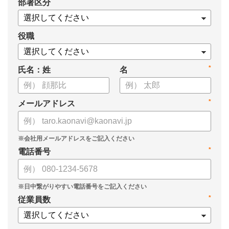
*
部署区分
【資料の内容】
・経営戦略が「絵に描いた餅」になる3つの理由
・人材の見える化や評価制度連動など、実務対応のポイント
役職
・カオナビを活用した組織マネジメントの底上げ
*
氏名：姓
名
*
メールアドレス
*
電話番号
*
従業員数