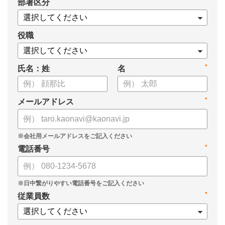
*
部署区分
【資料の内容】
・経営戦略が「絵に描いた餅」になる3つの理由
・人材の見える化や評価制度連動など、実務対応のポイント
役職
・カオナビを活用した組織マネジメントの底上げ
*
氏名：姓
名
*
メールアドレス
*
電話番号
*
従業員数