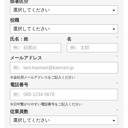
*
部署区分
【資料の内容】
・経営戦略が「絵に描いた餅」になる3つの理由
・人材の見える化や評価制度連動など、実務対応のポイント
役職
・カオナビを活用した組織マネジメントの底上げ
*
氏名：姓
名
*
メールアドレス
*
電話番号
*
従業員数