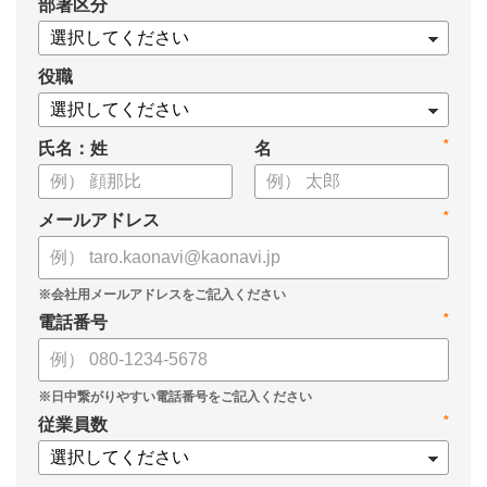
*
部署区分
【資料の内容】
・経営戦略が「絵に描いた餅」になる3つの理由
・人材の見える化や評価制度連動など、実務対応のポイント
役職
・カオナビを活用した組織マネジメントの底上げ
*
氏名：姓
名
*
メールアドレス
*
電話番号
*
従業員数