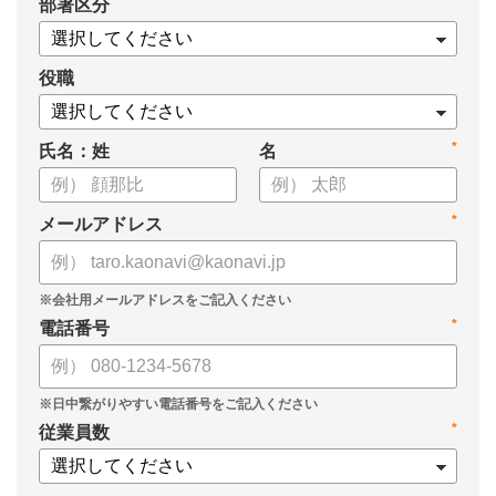
*
部署区分
【資料の内容】
・経営戦略が「絵に描いた餅」になる3つの理由
・人材の見える化や評価制度連動など、実務対応のポイント
役職
・カオナビを活用した組織マネジメントの底上げ
*
氏名：姓
名
*
メールアドレス
*
電話番号
*
従業員数