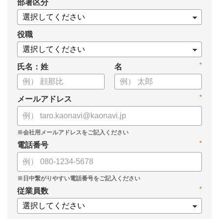
*
部署区分
【資料の内容】
・経営戦略が「絵に描いた餅」になる3つの理由
・人材の見える化や評価制度連動など、実務対応のポイント
役職
・カオナビを活用した組織マネジメントの底上げ
*
氏名：姓
名
*
メールアドレス
*
電話番号
*
従業員数