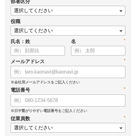
*
部署区分
【資料の内容】
・経営戦略が「絵に描いた餅」になる3つの理由
・人材の見える化や評価制度連動など、実務対応のポイント
役職
・カオナビを活用した組織マネジメントの底上げ
*
氏名：姓
名
*
メールアドレス
*
電話番号
*
従業員数