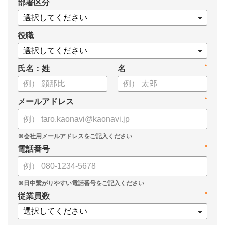
*
部署区分
【資料の内容】
・経営戦略が「絵に描いた餅」になる3つの理由
・人材の見える化や評価制度連動など、実務対応のポイント
役職
・カオナビを活用した組織マネジメントの底上げ
*
氏名：姓
名
*
メールアドレス
*
電話番号
*
従業員数