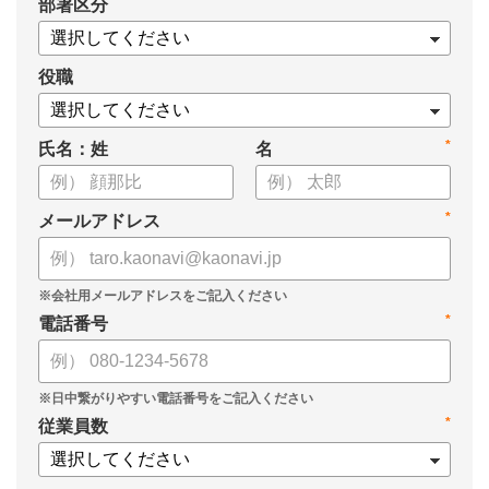
*
部署区分
【資料の内容】
・経営戦略が「絵に描いた餅」になる3つの理由
・人材の見える化や評価制度連動など、実務対応のポイント
役職
・カオナビを活用した組織マネジメントの底上げ
*
氏名：姓
名
*
メールアドレス
*
電話番号
*
従業員数