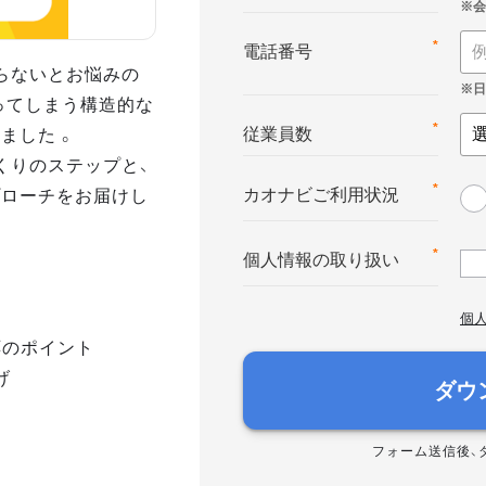
*
電話番号
らないとお悩みの
ってしまう構造的な
ました 。
*
従業員数
くりのステップと、
プローチをお届けし
*
カオナビご利用状況
*
個人情報の取り扱い
個
応のポイント
げ
ダウ
フォーム送信後、