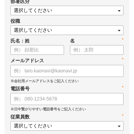
*
部署区分
【資料の内容】
・経営戦略が「絵に描いた餅」になる3つの理由
・人材の見える化や評価制度連動など、実務対応のポイント
役職
・カオナビを活用した組織マネジメントの底上げ
*
氏名：姓
名
*
メールアドレス
*
電話番号
*
従業員数