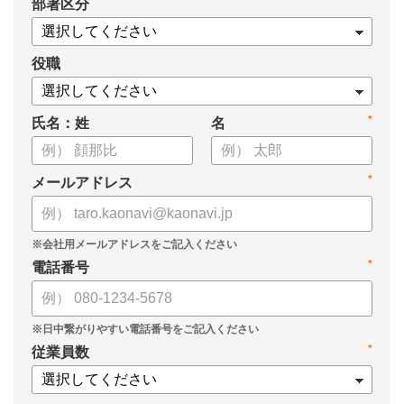
*
部署区分
【資料の内容】
・経営戦略が「絵に描いた餅」になる3つの理由
・人材の見える化や評価制度連動など、実務対応のポイント
役職
・カオナビを活用した組織マネジメントの底上げ
*
氏名：姓
名
*
メールアドレス
*
電話番号
*
従業員数