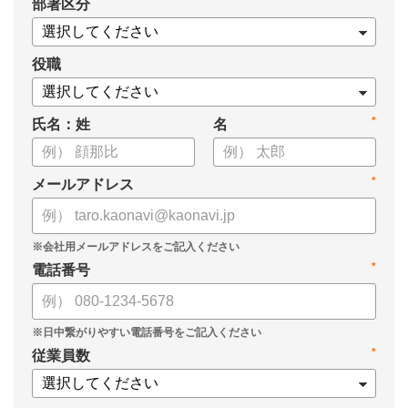
*
部署区分
【資料の内容】
・経営戦略が「絵に描いた餅」になる3つの理由
・人材の見える化や評価制度連動など、実務対応のポイント
役職
・カオナビを活用した組織マネジメントの底上げ
*
氏名：姓
名
*
メールアドレス
*
電話番号
*
従業員数