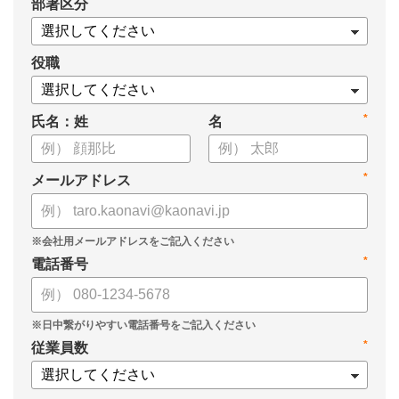
*
部署区分
【資料の内容】
・経営戦略が「絵に描いた餅」になる3つの理由
・人材の見える化や評価制度連動など、実務対応のポイント
役職
・カオナビを活用した組織マネジメントの底上げ
*
氏名：姓
名
*
メールアドレス
*
電話番号
*
従業員数