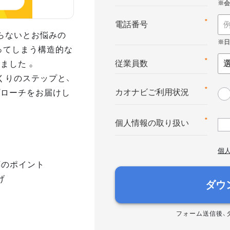
*
電話番号
らないとお悩みの
ってしまう構造的な
ました 。
*
従業員数
くりのステップと、
プローチをお届けし
*
カオナビご利用状況
*
個人情報の取り扱い
個
応のポイント
げ
ダウ
フォーム送信後、