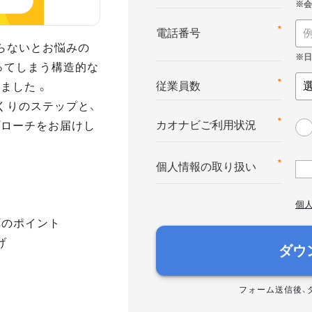
*
電話番号
らないとお悩みの
ってしまう構造的な
ました 。
*
従業員数
くりのステップと、
プローチをお届けし
*
カオナビご利用状況
*
個人情報の取り扱い
個
応のポイント
げ
ダウ
フォーム送信後、