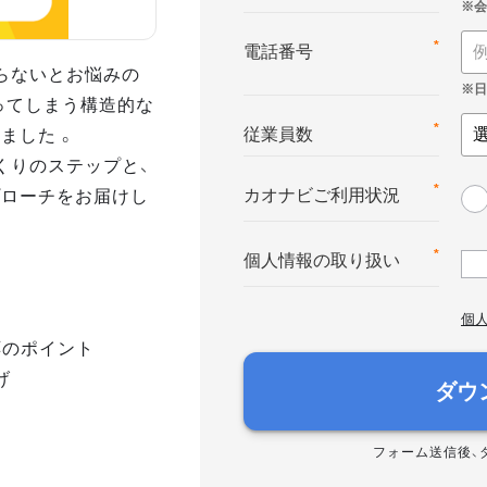
*
電話番号
らないとお悩みの
ってしまう構造的な
ました 。
*
従業員数
くりのステップと、
プローチをお届けし
*
カオナビご利用状況
*
個人情報の取り扱い
個
応のポイント
げ
ダウ
フォーム送信後、