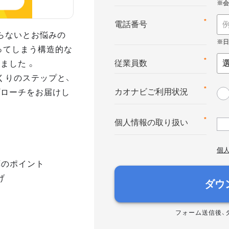
*
電話番号
らないとお悩みの
ってしまう構造的な
ました 。
*
従業員数
くりのステップと、
プローチをお届けし
*
カオナビご利用状況
*
個人情報の取り扱い
個
応のポイント
げ
ダウ
フォーム送信後、