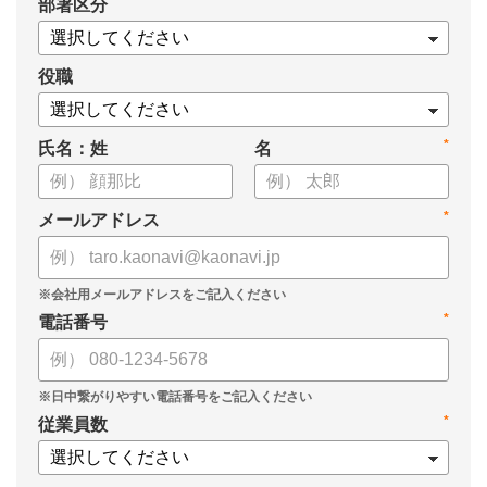
*
部署区分
【資料の内容】
・経営戦略が「絵に描いた餅」になる3つの理由
・人材の見える化や評価制度連動など、実務対応のポイント
役職
・カオナビを活用した組織マネジメントの底上げ
*
氏名：姓
名
*
メールアドレス
*
電話番号
*
従業員数