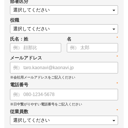
*
部署区分
【資料の内容】
・経営戦略が「絵に描いた餅」になる3つの理由
・人材の見える化や評価制度連動など、実務対応のポイント
役職
・カオナビを活用した組織マネジメントの底上げ
*
氏名：姓
名
*
メールアドレス
*
電話番号
*
従業員数