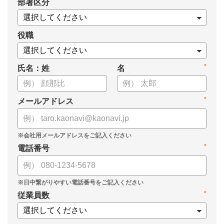
*
部署区分
【資料の内容】
・経営戦略が「絵に描いた餅」になる3つの理由
・人材の見える化や評価制度連動など、実務対応のポイント
役職
・カオナビを活用した組織マネジメントの底上げ
*
氏名：姓
名
*
メールアドレス
*
電話番号
*
従業員数