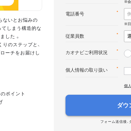
*
電話番号
らないとお悩みの
ってしまう構造的な
ました 。
*
従業員数
くりのステップと、
プローチをお届けし
*
カオナビご利用状況
*
個人情報の取り扱い
個
応のポイント
げ
ダウ
フォーム送信後、