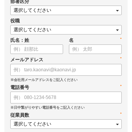
*
部署区分
【資料の内容】
・経営戦略が「絵に描いた餅」になる3つの理由
・人材の見える化や評価制度連動など、実務対応のポイント
役職
・カオナビを活用した組織マネジメントの底上げ
*
氏名：姓
名
*
メールアドレス
*
電話番号
*
従業員数