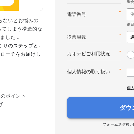
*
電話番号
らないとお悩みの
ってしまう構造的な
ました 。
*
従業員数
くりのステップと、
プローチをお届けし
*
カオナビご利用状況
*
個人情報の取り扱い
個
応のポイント
げ
ダウ
フォーム送信後、