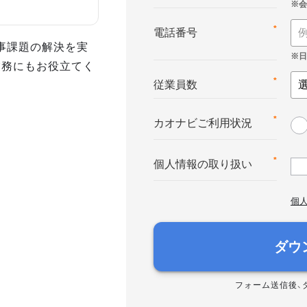
*
電話番号
事課題の解決を実
業務にもお役立てく
*
従業員数
*
カオナビご利用状況
*
個人情報の取り扱い
個
ダウ
フォーム送信後、