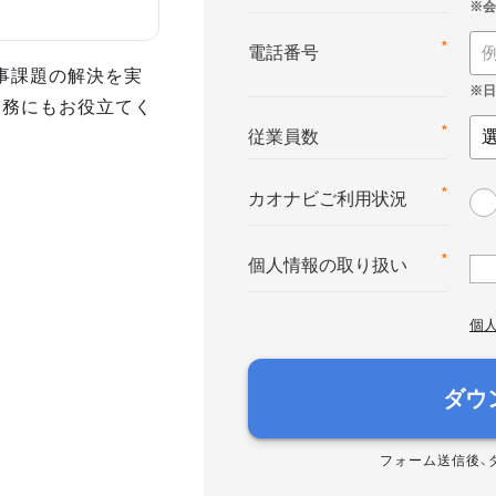
*
電話番号
事課題の解決を実
業務にもお役立てく
*
従業員数
*
カオナビご利用状況
*
個人情報の取り扱い
個
ダウ
フォーム送信後、