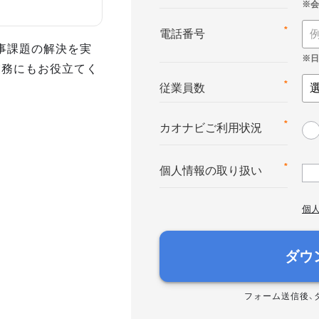
*
電話番号
事課題の解決を実
業務にもお役立てく
*
従業員数
*
カオナビご利用状況
*
個人情報の取り扱い
個
ダウ
フォーム送信後、