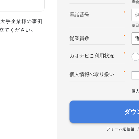
*
電話番号
た大手企業様の事例
立てください。
*
従業員数
*
カオナビご利用状況
*
個人情報の取り扱い
個
ダウ
フォーム送信後、