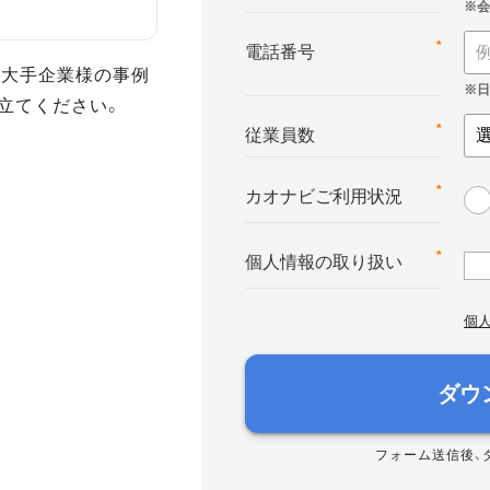
*
電話番号
た大手企業様の事例
立てください。
*
従業員数
*
カオナビご利用状況
*
個人情報の取り扱い
個
ダウ
フォーム送信後、