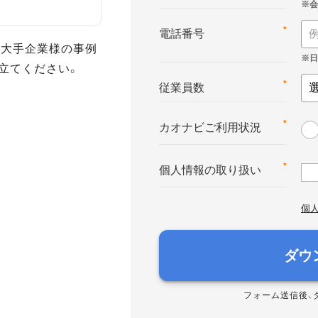
*
電話番号
た大手企業様の事例
立てください。
*
従業員数
*
カオナビご利用状況
*
個人情報の取り扱い
個
ダウ
フォーム送信後、