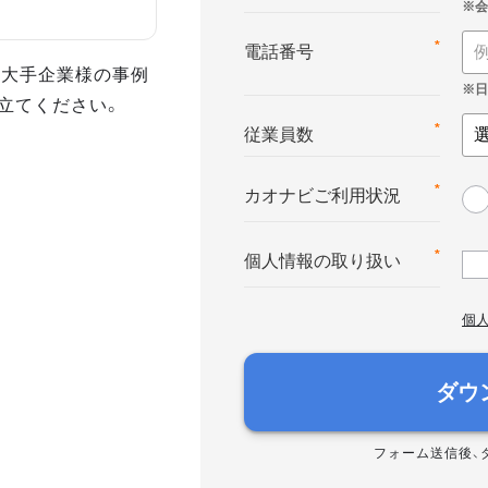
*
電話番号
た大手企業様の事例
立てください。
*
従業員数
*
カオナビご利用状況
*
個人情報の取り扱い
個
ダウ
フォーム送信後、