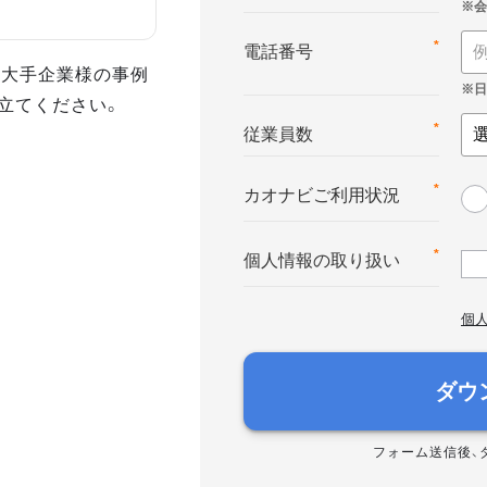
*
電話番号
た大手企業様の事例
立てください。
*
従業員数
*
カオナビご利用状況
*
個人情報の取り扱い
個
ダウ
フォーム送信後、